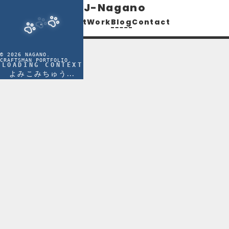
J-Nagano
About
Work
Blog
Contact
©
2026
NAGANO.
CRAFTSMAN PORTFOLIO.
Blog
LOADING CONTEXT
よみこみちゅう...
知識を深めるための技術ブログです。

主にコンピュータサイエンスに関するアウト
プットを中心に、アプリ開発やガジェットに
ついても発信していきます。
APP
DB
NETWORK
(
2
)
(
10
)
(
5
)
OTHER
(
4
)