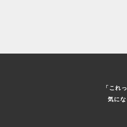
2025.01.31
【FVM】Flutter SDKの
#
APP
「これ
気にな