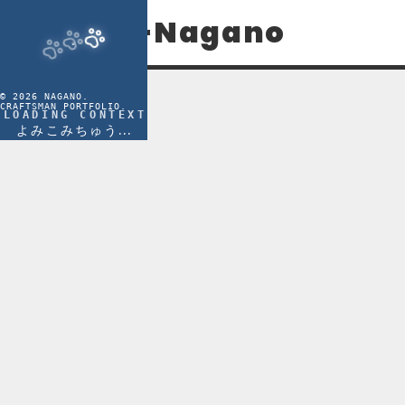
J-Nagano
Blog
©
2026
NAGANO.
CRAFTSMAN PORTFOLIO.
LOADING CONTEXT
よみこみちゅう...
知識を深めるための技術ブログ
主にコンピュータサイエンス
いきます。
APP
DB
NETWO
(
2
)
(
10
)