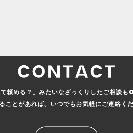
2025.01.17
バージョン管理
【ReactNative】
のテスト配布まで
#
APP
CONTACT
って頼める？」みたいなざっくりしたご相談もO
ることがあれば、いつでもお気軽にご連絡く